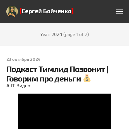
[
]
Сергей Бойченко
Year: 2024
(page 1 of 2)
23 октября 2024
Подкаст Тимлид Позвонит |
Говорим про деньги
#
IT
,
Видео