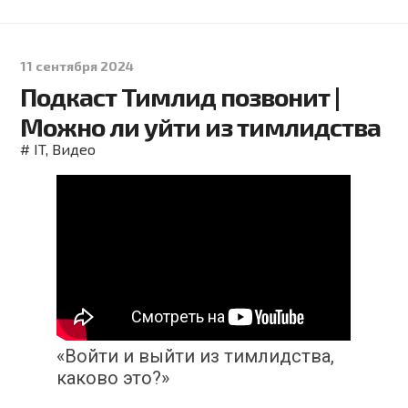
11 сентября 2024
Подкаст Тимлид позвонит |
Можно ли уйти из тимлидства
#
IT
,
Видео
«Войти и выйти из тимлидства,
каково это?»