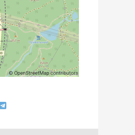
©
OpenStreetMap
contributors