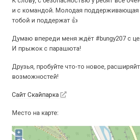
К слову, с безопасностью у ребят все оче
и с командой. Молодая поддерживающая и
тобой и поддержат 👍
Думаю впереди меня ждёт #bungy207 с це
И прыжок с парашюта!
Друзья, пробуйте что-то новое, расширяй
возможностей!
Сайт Скайпарка
Место на карте:
+
−