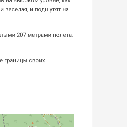
нь на высоком уровне, как
 веселая, и подшутят на
лыми 207 метрами полета.
те границы своих