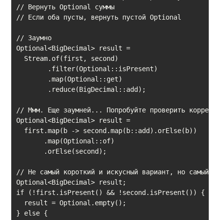
// Вернуть Optional суммы

// Если оба пусты, вернуть пустой Optional

// Заумно

Optional<BigDecimal> result =

  Stream.of(first, second)

        .filter(Optional::isPresent)

        .map(Optional::get)

        .reduce(BigDecimal::add);

// Ммм. Еще заумней... Попробуйте проверить корректн
Optional<BigDecimal> result =

  first.map(b ‐> second.map(b::add).orElse(b))

       .map(Optional::of)

       .orElse(second);

// Не самый короткий и искусный вариант, но самый по
Optional<BigDecimal> result;

if (!first.isPresent() && !second.isPresent()) {

  result = Optional.empty();

} else {
