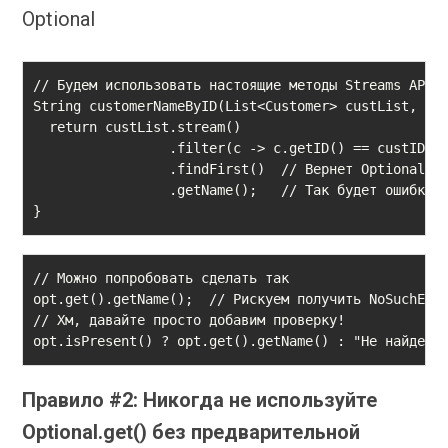
Optional
// Будем использовать настоящие методы Streams API: 
String customerNameByID(List<Customer> custList, int
  return custList.stream()

                 .filter(c ‐> c.getID() == custID)

                 .findFirst()  // Вернет Optional

                 .getName();   // Так будет ошибка. 
}
// Можно попробовать сделать так

opt.get().getName();  // Рискуем получить NoSuchElem
// Хм, давайте просто добавим проверку!

opt.isPresent() ? opt.get().getName() : "Не найдено
Правило #2: Никогда не используйте
Optional.get() без предварительной