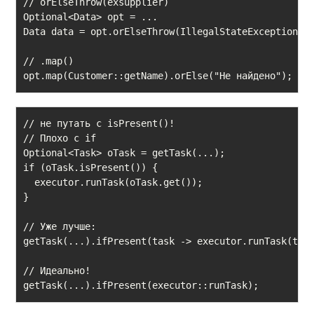
// orElseThrow(exsupplier)

Optional<Data> opt = ...

Data data = opt.orElseThrow(IllegalStateException::n
// .map()

opt.map(Customer::getName).orElse("Не найдено"); //
// не путать с isPresent()!

// Плохо с if

Optional<Task> oTask = getTask(...);

if (oTask.isPresent()) {

  executor.runTask(oTask.get());    

}   

// Уже лучше:

getTask(...).ifPresent(task ­‐> executor.runTask(task
// Идеально!

getTask(...).ifPresent(executor::runTask);