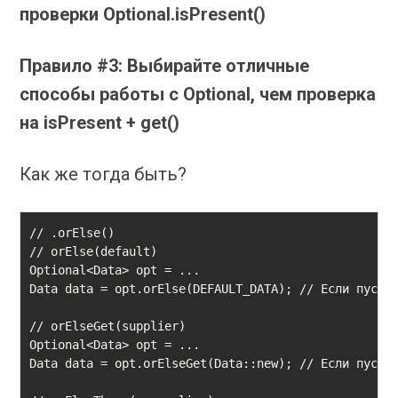
проверки Optional.isPresent()
Правило #3: Выбирайте отличные
способы работы с Optional, чем проверка
на isPresent + get()
Как же тогда быть?
// .orElse()

// orElse(default)

Optional<Data> opt = ...

Data data = opt.orElse(DEFAULT_DATA); // Если пуст, 
// orElseGet(supplier)

Optional<Data> opt = ...

Data data = opt.orElseGet(Data::new); // Если пуст, 