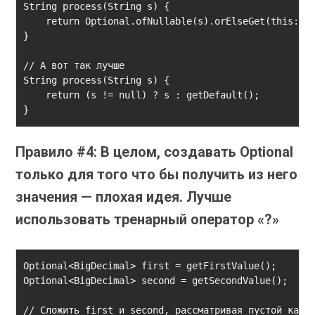
String process(String s) {

    return Optional.ofNullable(s).orElseGet(this::ge
}

// А вот так лучше

String process(String s) {

    return (s != null) ? s : getDefault();

}
Правило #
4: В целом, создавать Optional
только для того что бы получить из него
значения — плохая идея. Лучше
использовать тренарный оператор «?»
Optional<BigDecimal> first = getFirstValue();

Optional<BigDecimal> second = getSecondValue();

// Сложить first и second, рассматривая пустой как Z