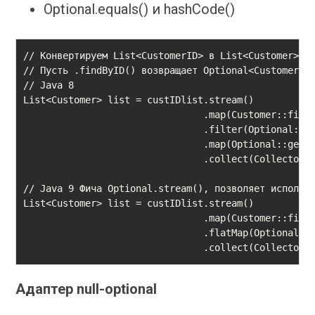
Optional.equals() и hashCode()
// Конвертируем List<CustomerID> в List<Customer>, и
// Пусть .findByID() возвращает Optional<Customer>

// Java 8

List<Customer> list = custIDlist.stream()

                                .map(Customer::findB
                                .filter(Optional::is
                                .map(Optional::get)

                                .collect(Collectors.
// Java 9 Фича Optional.stream(), позволяет использо
List<Customer> list = custIDlist.stream()

                                .map(Customer::findB
                                .flatMap(Optional::s
                                .collect(Collectors
Адаптер null-optional