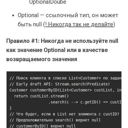
OptionalDoube
Optional — ссылочный тип, он может
быть null (
! Никогда так не делайте
)
Правило #1: Никогда не используйте null
как значение Optional или в качестве
возвращаемого значения
// Поиск клиента в списке List<Customer> по заданном
// Early draft API: Stream.search(Predicate)

Customer customerByID(List<Customer> custList, int c
  return custList.stream()

                 .search(c -­‐> c.getID() == custID);
}   

// Что будет, если в List нет элемента с custID?

// Предположительно search() вернет null

// customerByID() вернет null