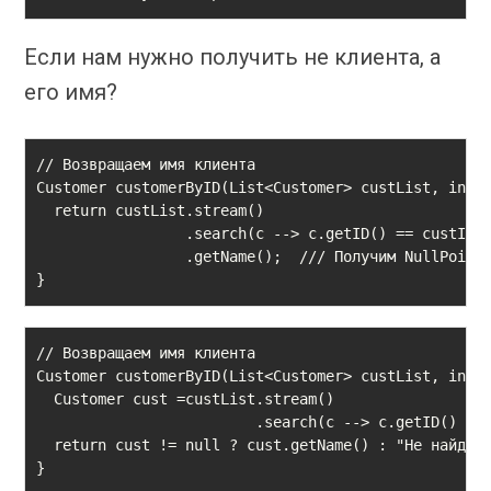
Если нам нужно получить не клиента, а
его имя?
// Возвращаем имя клиента

Customer customerByID(List<Customer> custList, int c
  return custList.stream()

                 .search(c -­‐> c.getID() == custID)

                 .getName();  /// Получим NullPointe
}
// Возвращаем имя клиента

Customer customerByID(List<Customer> custList, int c
  Customer cust =custList.stream()

                         .search(c -­‐> c.getID() == 
  return cust != null ? cust.getName() : "Не найдено
}