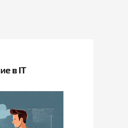
е в IT