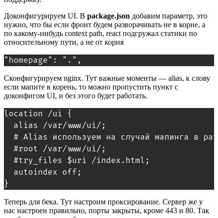
Доконфигурируем UI. В
package.json
добавим параметр, это
нужно, что бы если фронт будем разворачивать не в корне, а
по какому-нибудь context path, react подгружал статики по
относительному пути, а не от корня
"homepage": ".",
Сконфигурируем nginx. Тут важные моменты — alias, к слову
если мапите в корень, то можно пропустить пункт с
доконфигом UI, и без этого будет работать.
location /ui {         

  alias /var/www/ui/;         

  # Alias используем на случай мапинга в pat
  #root /var/www/ui/;         

  #try_files $uri /index.html;         

  autoindex off;     

}
Теперь для бека. Тут настроим проксирование. Сервер же у
нас настроен правильно, порты закрыты, кроме 443 и 80. Так