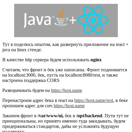
Тут я поделюсь опытом, как развернуть приложение на react +
java на linux стенде.
В качестве http сервера будем использовать
nginx
Считаем, что фронт и бек уже написаны. Фронт поднимается
на localhost:3000, бек, пусть на localhost:8080/rest, и также
настроена поддержка CORS
Разворачивать будем на
https://host.name
Перенастроим адрес бека в react на
https://host.name/rest
, в беке
пропишем адрес для cors
https://host.name
Закинем фронт в
/var/www/ui,
бек в
/opt/backend
. Пути тут не
принципиальны, но принято именно туда закидывать, будем
придерживаться стандартов, дабы не усложнять будущую
поддержку.