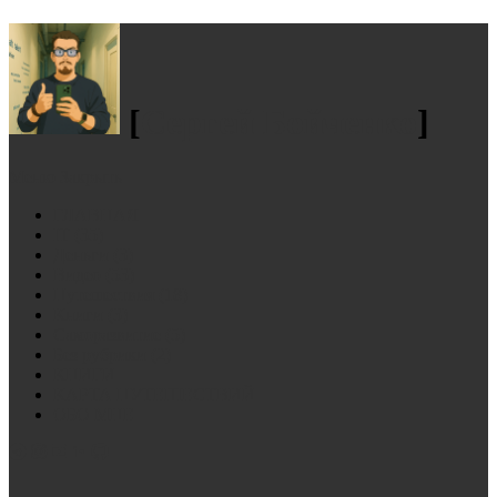
[
Сергей Бойченко
]
Меню
Закрыть
ГЛАВНАЯ
IT
(35)
Деньги
(3)
Видео
(53)
Путешествия
(18)
Книги
(3)
Саморазвитие
(5)
Без рубрики
(2)
КНИГИ
КАРТА ПУТЕШЕСТВИЙ
ОБО МНЕ